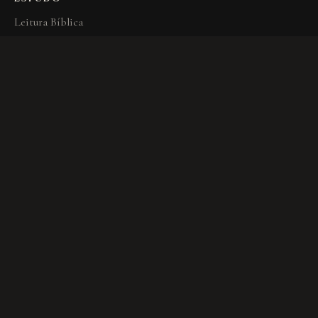
Leitura Bíblica
Léxico
ACERVO
Artigos
Livros indicados
Autores
INSTITUTO
Sobre Nós
Apoio
Busca
CONTATO