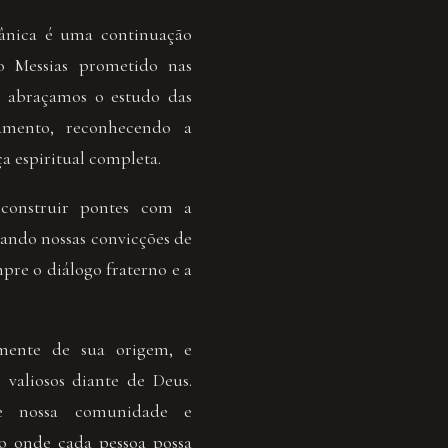
ânica é uma continuação
o Messias prometido nas
, abraçamos o estudo das
amento, reconhecendo a
 espiritual completa.
construir pontes com a
ando nossas convicções de
pre o diálogo fraterno e a
mente de sua origem, e
valiosos diante de Deus.
de nossa comunidade e
o onde cada pessoa possa