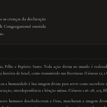
 as crenças da declaração
h Congregations) emitida
ão:
i, Filho e Espírito Santo. Toda ação divina no mundo é realizad
a história de Israel, como transmitido nas Escrituras. (Gênesis 1:1; 1
criou a humanidade à Sua imagem divina para servir como sacerdote 
ciação, interdependência e bênção mútua. (Gênesis 1:26–28; 2:15; Efé
os seres humanos desobedeceram a Deus, mancharam a imagem divin