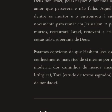
Deus por Israel, pelas nações e por toda
amor que persevera e não falha. Aquel
dentre os mortos e o entronizou à sua
novamente para reinar em Jerusalém. A part
mortos, restaurará Israel, renovará a cr
coisas sob a soberania de Deus.
Estamos convictos de que Hashem leva os
conhecimento mais rico de si mesmo por 
moderna dos caminhos de nossos ances
litúrgica), Torá (estudo de textos sagrado
de bondade).