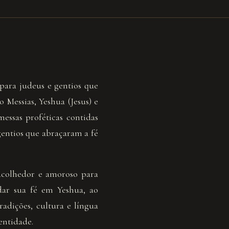
para judeus e gentios que
 Messias, Yeshua (Jesus) e
ssas proféticas contidas
gentios que abraçaram a fé
colhedor e amoroso para
dar sua fé em Yeshua, ao
dições, cultura e língua
entidade.