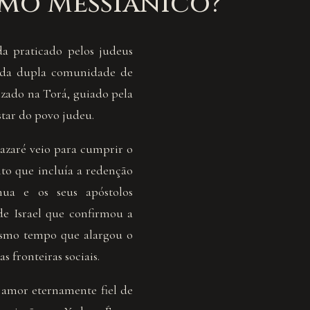
smo Messiânico?
a praticado pelos judeus
a da dupla comunidade de
izado na Torá, guiado pela
star do povo judeu.
azaré veio para cumprir o
ito que incluía a redenção
ua e os seus apóstolos
e Israel que confirmou a
esmo tempo que alargou o
s fronteiras sociais.
 amor eternamente fiel de