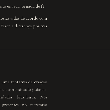
ito em sua jornada de fé.
ossas vidas de acordo com
 fazer a diferença positiva
 uma tentativa da criação
dos e aprendizado judaico-
dades brasileiras. Nós
resentes no território