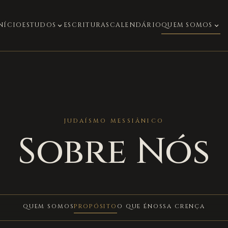
NÍCIO
ESTUDOS
ESCRITURAS
CALENDÁRIO
QUEM SOMOS
expand_more
expand_more
JUDAÍSMO MESSIÂNICO
Sobre Nós
QUEM SOMOS
PROPÓSITO
O QUE É
NOSSA CRENÇA