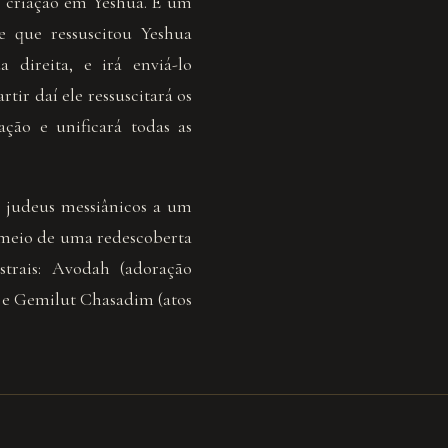
 a criação em Yeshua. É um
e que ressuscitou Yeshua
 direita, e irá enviá-lo
ir daí ele ressuscitará os
iação e unificará todas as
 judeus messiânicos a um
meio de uma redescoberta
trais: Avodah (adoração
s) e Gemilut Chasadim (atos