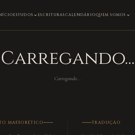
NÍCIO
ESTUDOS
ESCRITURAS
CALENDÁRIO
QUEM SOMOS
expand_more
expand_more
Carregando...
Carregando...
TO MASSORÉTICO
TRADUÇÃO