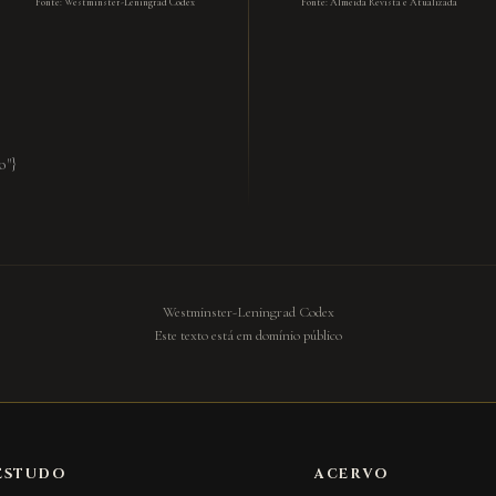
Fonte: Westminster-Leningrad Codex
Fonte: Almeida Revista e Atualizada
o"}
Westminster-Leningrad Codex
Este texto está em domínio público
ESTUDO
ACERVO